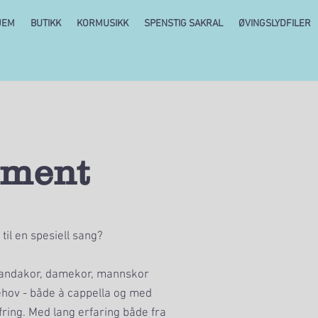
JEM
BUTIKK
KORMUSIKK
SPENSTIG SAKRAL
ØVINGSLYDFILER
ement
il en spesiell sang?
blandakor, damekor, mannskor
ehov - både à cappella og med
ing. Med lang erfaring både fra