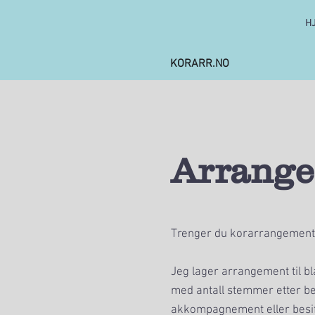
H
KORARR.NO
Arrang
Trenger du korarrangement t
Jeg lager arrangement til 
med antall stemmer etter b
akkompagnement eller besifr