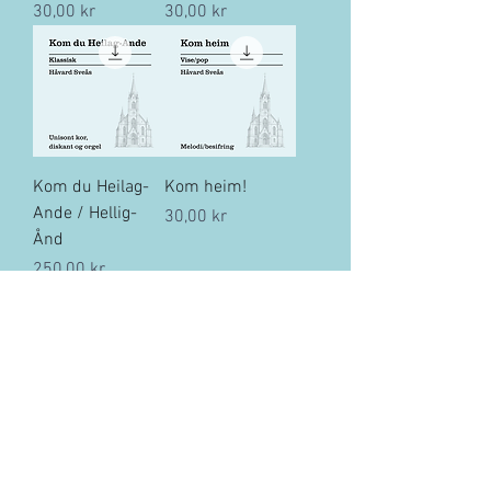
Pris
Pris
30,00 kr
30,00 kr
Kom du Heilag-
Kom heim!
Ande / Hellig-
Pris
30,00 kr
Ånd
Pris
250,00 kr
Du høyrer til
Han kom for deg
òg
Pris
30,00 kr