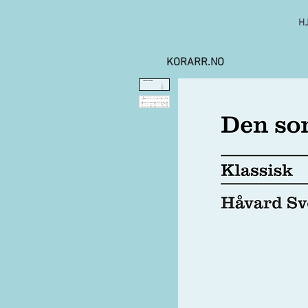
H
KORARR.NO