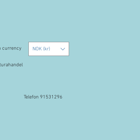
h currency
NOK (kr)
kturahandel
Telefon 91531296