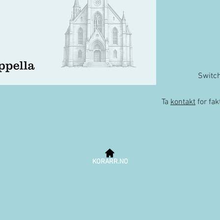
Switc
Ta
kontakt
for fa
KORARR.NO