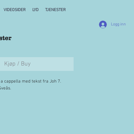
VIDEOSIDER
LYD
TJENESTER
Logg inn
ster
Kjøp / Buy
 a cappella med tekst fra Joh 7.
Sveås.
PDF-fil. Link kommer på "Takk-siden"
ng, og i epost til oppgitt adresse. Pris
kopier til det betalende koret. Husk å
il TONO. ("Den som tørster",
Sveås)