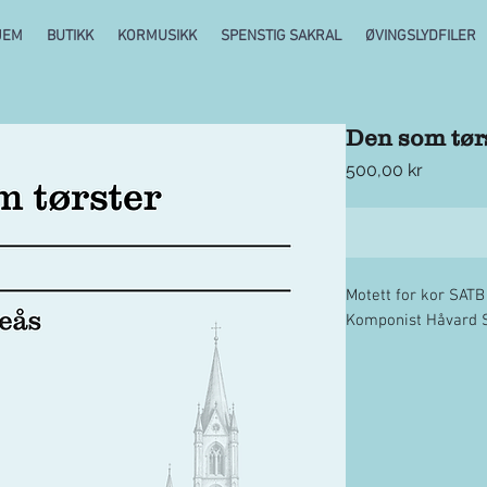
JEM
BUTIKK
KORMUSIKK
SPENSTIG SAKRAL
ØVINGSLYDFILER
Den som tør
Pris
500,00 kr
Motett for kor SATB
Komponist Håvard 
3 sider nedlastbar 
etter fullført betali
gjelder fritt antall 
oppgi fremføringer t
komponist Håvard 