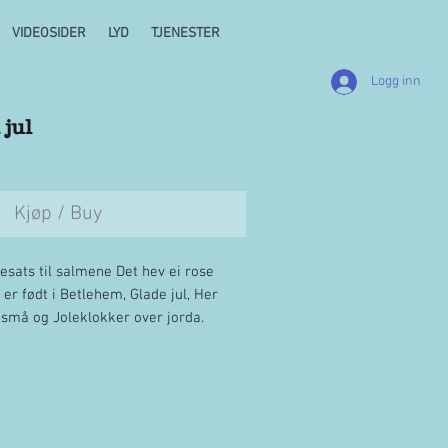
VIDEOSIDER
LYD
TJENESTER
Logg inn
 jul
Kjøp / Buy
esats til salmene Det hev ei rose
 er født i Betlehem, Glade jul, Her
må og Joleklokker over jorda.
å 7 sider. Fri kopiering innen
ghet.