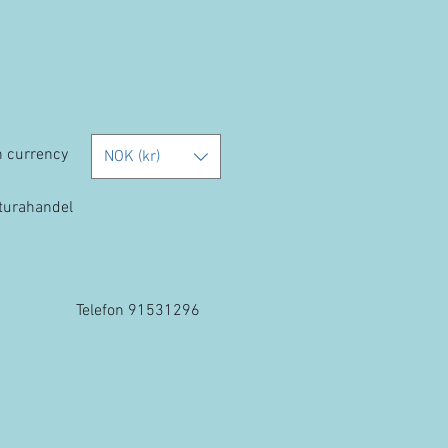
h currency
NOK (kr)
kturahandel
Telefon 91531296