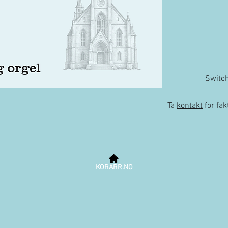
Switc
Ta
kontakt
for fa
KORARR.NO