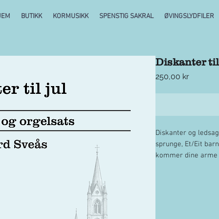
JEM
BUTIKK
KORMUSIKK
SPENSTIG SAKRAL
ØVINGSLYDFILER
Diskanter til
Pris
250,00 kr
Diskanter og ledsag
sprunge, Et/Eit barn
kommer dine arme s
Nedlastbar PDF-fil p
betalende kor/meni