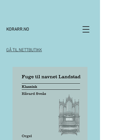
KORARR.NO
GÅ TIL NETTBUTIKK