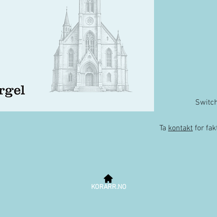
Switc
Ta
kontakt
for fa
KORARR.NO