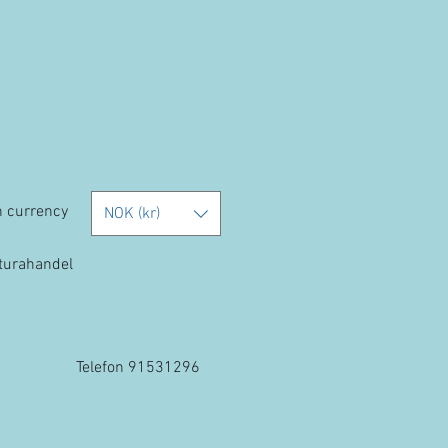
h currency
NOK (kr)
kturahandel
Telefon 91531296