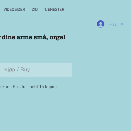
VIDEOSIDER
LYD
TJENESTER
Logg inn
dine arme små, orgel
Kjøp / Buy
ant. Pris for inntil 15 kopier.