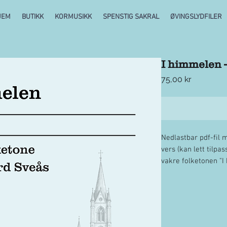
JEM
BUTIKK
KORMUSIKK
SPENSTIG SAKRAL
ØVINGSLYDFILER
I himmelen -
Pris
75,00 kr
Nedlastbar pdf-fil m
vers (kan lett tilpa
vakre folketonen "I 
kopier innen betal
Link til nedlasting
betaling, og i epost.