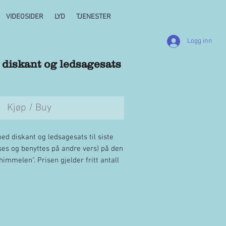
VIDEOSIDER
LYD
TJENESTER
Logg inn
 diskant og ledsagesats
Kjøp / Buy
ed diskant og ledsagesats til siste
sses og benyttes på andre vers) på den
himmelen". Prisen gjelder fritt antall
ende kor/menighet.
HØR DEMO HER
 kommer på "Takk-siden" etter endt