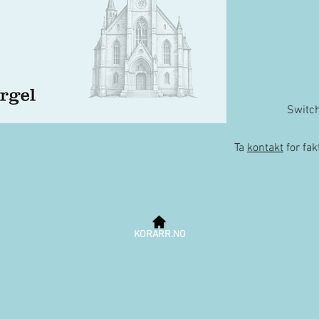
Switc
Ta
kontakt
for fa
KORARR.NO