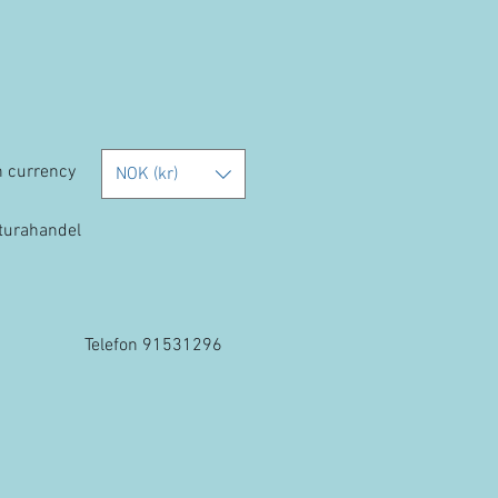
h currency
NOK (kr)
kturahandel
Telefon 91531296