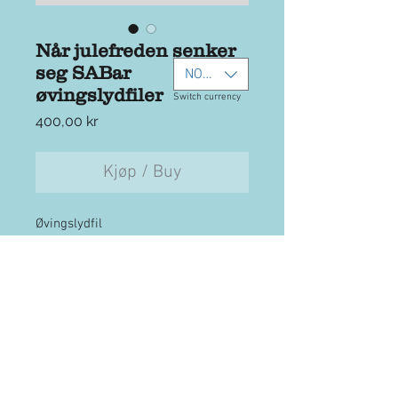
Når julefreden senker
seg SABar
NOK (kr)
øvingslydfiler
Switch currency
Pris
400,00 kr
Kjøp / Buy
Øvingslydfil
Tjenesten er lisensiert av
TONO/NCB. Uautorisert fremføring
eller kopiering er ulovlig. (
www.tono.no )
Ta
kontakt
for fakturahandel