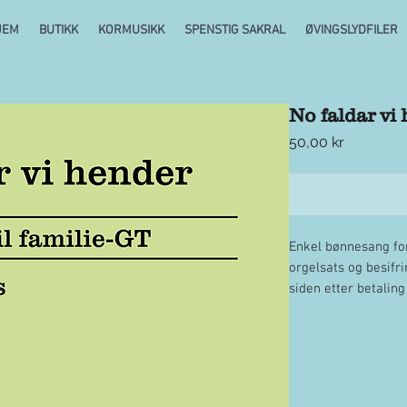
JEM
BUTIKK
KORMUSIKK
SPENSTIG SAKRAL
ØVINGSLYDFILER
No faldar vi
Pris
50,00 kr
Enkel bønnesang for
orgelsats og besifri
siden etter betalin
30 dager. Pris inklu
storskjerm innen b
Husk å oppgi fremfør
tekst og melodi Hå