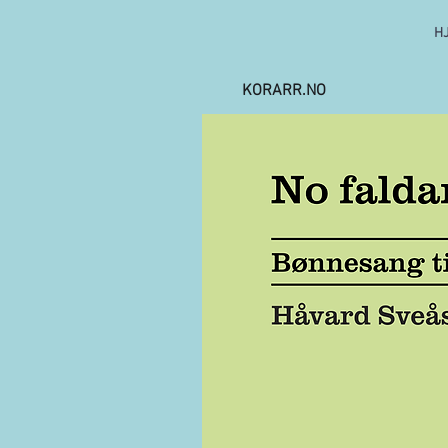
H
KORARR.NO