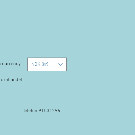
h currency
NOK (kr)
kturahandel
Telefon 91531296