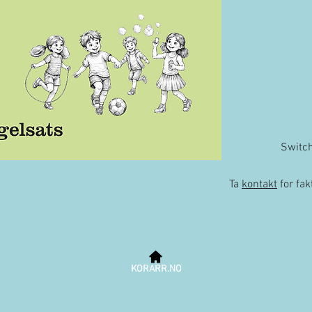
Switc
Ta
kontakt
for fa
KORARR.NO