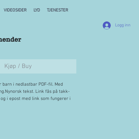
VIDEOSIDER
LYD
TJENESTER
Logg inn
 hender
Kjøp / Buy
 barn i nedlastbar PDF-fil. Med
ng.Nynorsk tekst. Link fås på takk-
g og i epost med link som fungerer i
derer fri kopiering/bruk på
etalende menighet/kor.
inger til TONO. "No faldar vi hender",
vard Sveås.