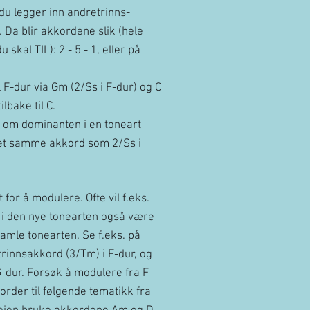
du legger inn andretrinns-
 Da blir akkordene slik (hele
 skal TIL): 2 - 5 - 1, eller på
til F-dur via Gm (2/Ss i F-dur) og C
ilbake til C.
r om dominanten i en toneart
r det samme akkord som 2/Ss i
.
 for å modulere. Ofte vil f.eks.
 i den nye tonearten også være
amle tonearten. Se f.eks. på
rinnsakkord (3/Tm) i F-dur, og
G-dur. Forsøk å modulere fra F-
order til følgende tematikk fra