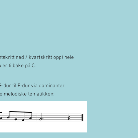
tskritt ned / kvartskritt opp) hele
 du er tilbake på C.
G-dur til F-dur via dominanter
ne melodiske tematikken: