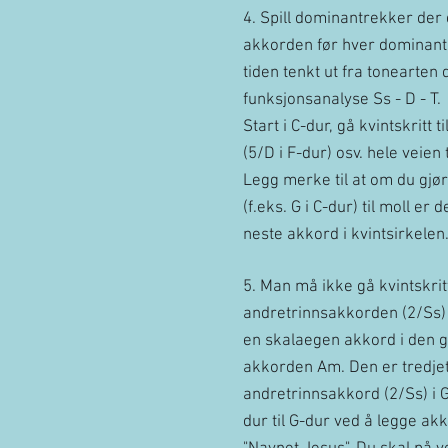
4. Spill dominantrekker der 
akkorden før hver dominant.
tiden tenkt ut fra tonearten du
funksjonsanalyse Ss - D - T.
Start i C-dur, gå kvintskritt 
(5/D i F-dur) osv. hele veien t
Legg merke til at om du gjø
(f.eks. G i C-dur) til moll e
neste akkord i kvintsirkelen
5. Man må ikke gå kvintskritt
andretrinnsakkorden (2/Ss)
en skalaegen akkord i den g
akkorden Am. Den er tredjet
andretrinnsakkord (2/Ss) i 
dur til G-dur ved å legge akk