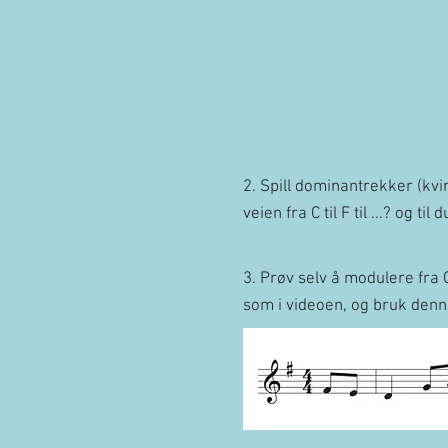
2. Spill dominantrekker (kvin
veien fra C til F til ...? og til
3. Prøv selv å modulere fra 
som i videoen, og bruk den