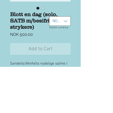
Blott en dag (solo,
SATB m/besifring +
NOK (kr)
strykere)
Switch currency
Price
NOK 500.00
Add to Cart
Sandells/Ahnfelts nydelige salme i
et spennende arr av Håvard Sveås
for solist og kor SATB m/besifring
og strykere (kvartett).
Pris gjelder fritt antall kopier innen
Ta
kontakt
for fakturahandel
det betalende koret, og pdf
inneholder både partitur, kor/solist-
note og strykestemmer.