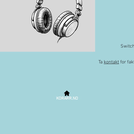
Switc
Ta
kontakt
for fa
KORARR.NO