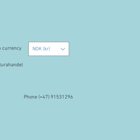
h currency
NOK (kr)
kturahandel
Phone (+47) 91531296