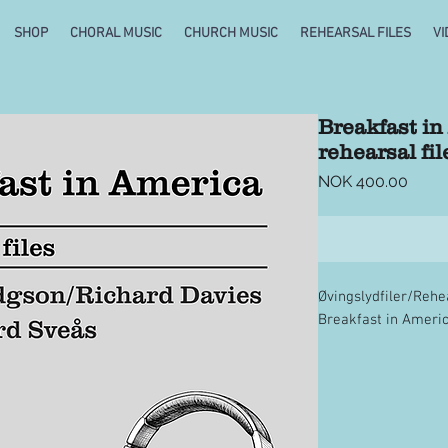
SHOP
CHORAL MUSIC
CHURCH MUSIC
REHEARSAL FILES
VI
Breakfast i
rehearsal fil
Price
NOK 400.00
Øvingslydfiler/Rehe
Breakfast in Ameri
Inneholder/Includes
Tjenesten er lisens