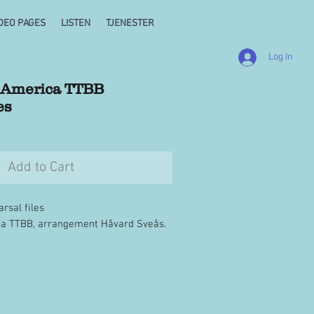
DEO PAGES
LISTEN
TJENESTER
Log In
n America TTBB
es
Add to Cart
arsal files
ca TTBB, arrangement Håvard Sveås.
 5x mp3: T1, T2, A1, A2, TTBB
iert av TONO.