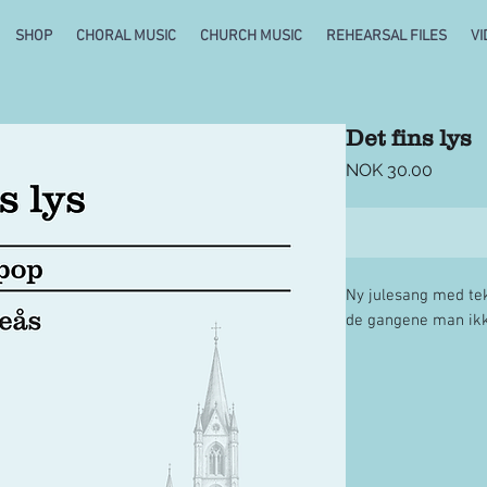
SHOP
CHORAL MUSIC
CHURCH MUSIC
REHEARSAL FILES
VI
Det fins lys
Price
NOK 30.00
Ny julesang med tek
de gangene man ikke
Inneholder sangen i
nedlastbar pdf i fi
desim fra lille g til 