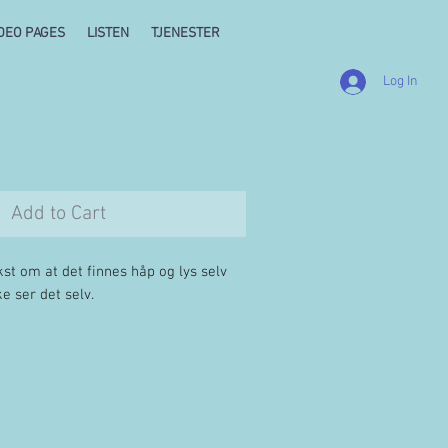
DEO PAGES
LISTEN
TJENESTER
Log In
Add to Cart
st om at det finnes håp og lys selv
 ser det selv.
 leadsheet (mel/tekst/besifring) som
re ulike tonearter, med omfang over en
h1 i laveste og fra d1 til f#2 i høyeste.