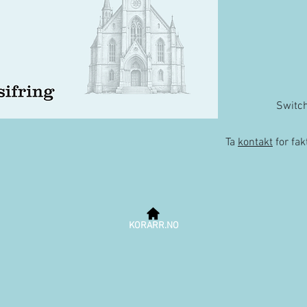
Switc
Ta
kontakt
for fa
KORARR.NO