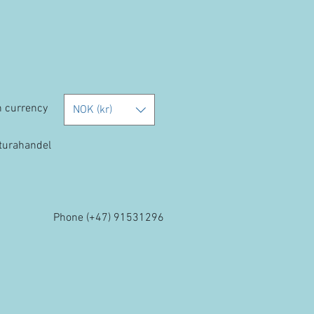
h currency
NOK (kr)
kturahandel
Phone (+47) 91531296