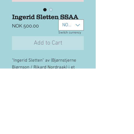
Ingerid Sletten SSAA
NOK (kr)
Price
NOK 500.00
Switch currency
Add to Cart
"Ingerid Sletten" av (Bjørnstjerne
Bjørnson / Rikard Nordraak) i et
velklingende og variert
arrangement for damekor SSAA av
Håvard Sveås.
Ta
kontakt
for fakturahandel
4 sider nedlastbar PDF-fil, link
kommer på "Takk-siden" etter
gjennomført betaling. Pris gjelder
fritt antall kopier for det betalende
Email:
hsveaas@mac.com
koret.
Phone (+47)
91531296