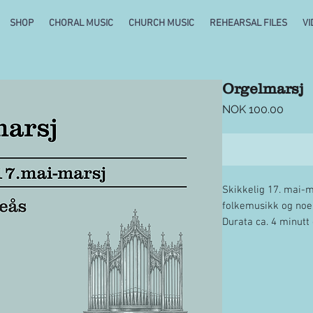
SHOP
CHORAL MUSIC
CHURCH MUSIC
REHEARSAL FILES
VI
Orgelmarsj
Price
NOK 100.00
Skikkelig 17. mai-m
folkemusikk og noen 
Durata ca. 4 minutt 