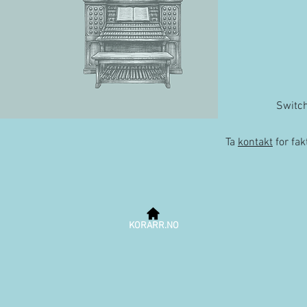
Switc
Ta
kontakt
for fa
KORARR.NO