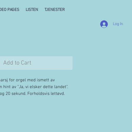
DEO PAGES
LISTEN
TJENESTER
Log In
Add to Cart
arsj for orgel med ismett av
hint av "Ja, vi elsker dette landet".
og 20 sekund. Forholdsvis lettøvd.