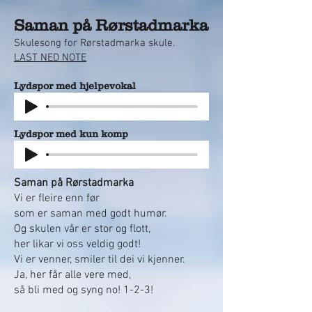
Saman på Rørstadmarka
Skulesong for Rørstadmarka skule.
LAST NED NOTE
Lydspor med hjelpevokal
Lydspor med kun komp
Saman på Rørstadmarka
Vi er fleire enn før
som er saman med godt humør.
Og skulen vår er stor og flott,
her likar vi oss veldig godt!
Vi er venner, smiler til dei vi kjenner.
Ja, her får alle vere med,
så bli med og syng no! 1-2-3!