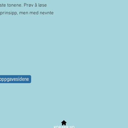
rste tonene. Prøv å løse
prinsipp, men med nevnte
 oppgavesidene
KORARR.NO