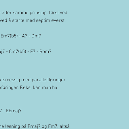
 etter samme prinsipp, først ved
 ved å starte med septim øverst:
 Em7(b5) - A7 - Dm7
j7 - Cm7(b5) - F7 - Bbm7
ktsmessig med parallellføringer
føringer. F.eks. kan man ha
7 - Ebmaj7
me løsning på Fmaj7 og Fm7, altså