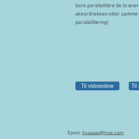
bare parallellføre de to øve
akkordrekken etter samme 
parallellføring!
Til videosidene
Til
Epost:
hsveaas@mac.com