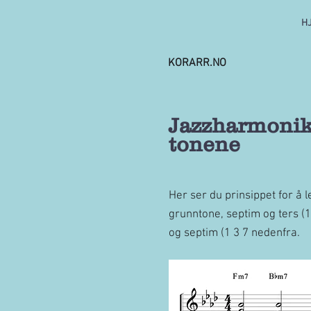
H
KORARR.NO
Jazzharmonikk
tonene
Her ser du prinsippet for å 
grunntone, septim og ters (1
og septim (1 3 7 nedenfra.