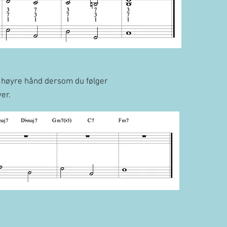
 i høyre hånd dersom du følger
er.