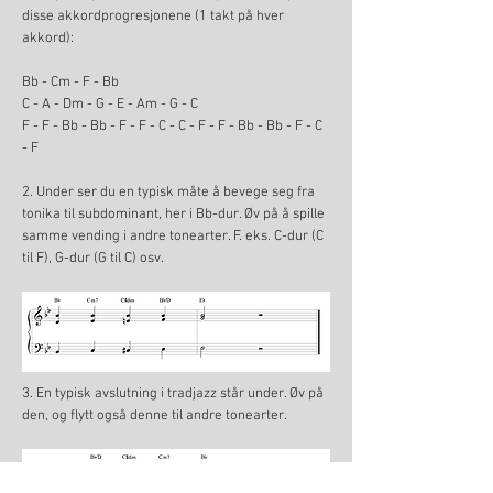
disse akkordprogresjonene (1 takt på hver
akkord):
Bb - Cm - F - Bb
C - A - Dm - G - E - Am - G - C
F - F - Bb - Bb - F - F - C - C - F - F - Bb - Bb - F - C
- F
2. Under ser du en typisk måte å bevege seg fra
tonika til subdominant, her i Bb-dur. Øv på å spille
samme vending i andre tonearter. F. eks. C-dur (C
til F), G-dur (G til C) osv.
3. En typisk avslutning i tradjazz står under. Øv på
den, og flytt også denne til andre tonearter.