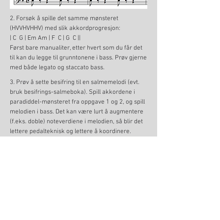
2. Forsøk å spille det samme mønsteret
(HVVHVHHV) med slik akkordprogresjon:
| C G | Em Am | F C | G C ||
Først bare manualiter, etter hvert som du får det
til kan du legge til grunntonene i bass. Prøv gjerne
med både legato og staccato bass.
3. Prøv å sette besifring til en salmemelodi (evt.
bruk besifrings-salmeboka). Spill akkordene i
paradiddel-mønsteret fra oppgave 1 og 2, og spill
melodien i bass. Det kan være lurt å augmentere
(f.eks. doble) noteverdiene i melodien, så blir det
lettere pedalteknisk og lettere å koordinere.
4. Eksperimenter gjerne med andre mønstre av
dobbel og enkelslag. F.eks.:
HHVHVVHV
HVHHVHVV
HVHVVHVH
Til videosidene
Til oppgavesidene