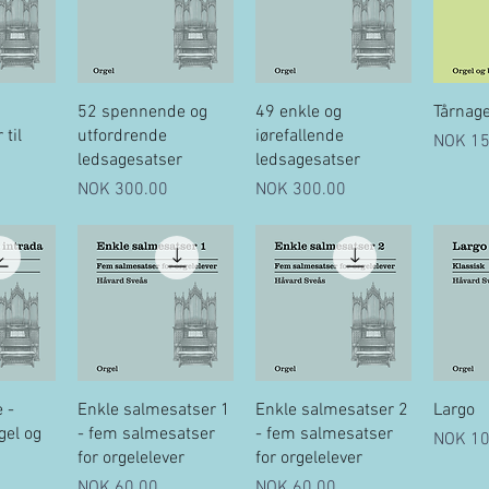
ew
Quick View
Quick View
Q
52 spennende og
49 enkle og
Tårnage
til
utfordrende
iørefallende
Price
NOK 15
ledsagesatser
ledsagesatser
Price
Price
NOK 300.00
NOK 300.00
ew
Quick View
Quick View
Q
 -
Enkle salmesatser 1
Enkle salmesatser 2
Largo
gel og
- fem salmesatser
- fem salmesatser
Price
NOK 10
for orgelelever
for orgelelever
Price
Price
NOK 60.00
NOK 60.00