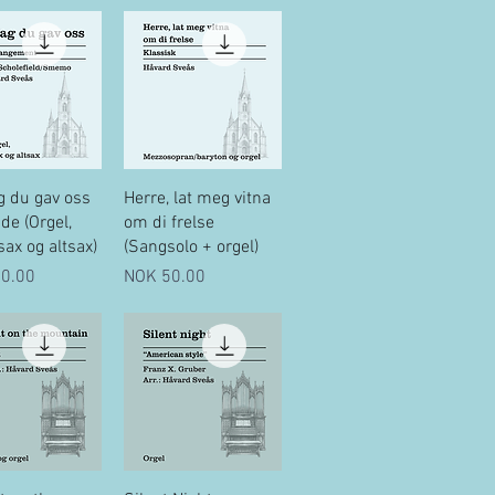
uick View
Quick View
g du gav oss
Herre, lat meg vitna
nde (Orgel,
om di frelse
ax og altsax)
(Sangsolo + orgel)
Price
0.00
NOK 50.00