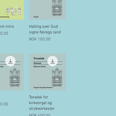
uick View
Quick View
nt-intro
Halling over Gud
signe Noregs land
0.00
Price
NOK 100.00
uick View
Quick View
Tonelek for
kirkeorgel og
0.00
strykeorkester
Price
NOK 400.00