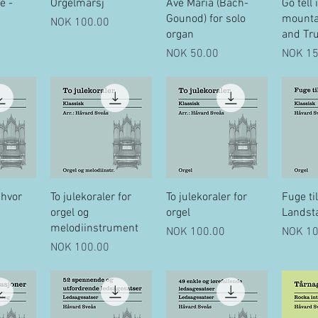
ew
Quick View
Quick View
Q
e -
Orgelmarsj
Ave Maria (Bach-
Go tell 
Gounod) for solo
mounta
Price
NOK 100.00
organ
and Tr
Price
Price
NOK 50.00
NOK 15
ew
Quick View
Quick View
Q
 hvor
To julekoraler for
To julekoraler for
Fuge ti
orgel og
orgel
Landst
melodiinstrument
Price
Price
NOK 100.00
NOK 10
Price
NOK 100.00