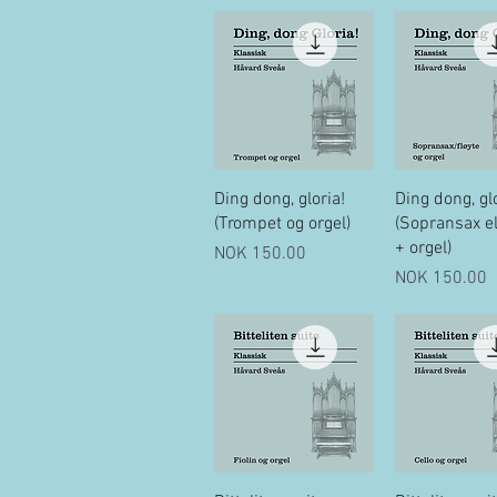
Quick View
Quick Vi
Ding dong, gloria!
Ding dong, glo
(Trompet og orgel)
(Sopransax el.
+ orgel)
Price
NOK 150.00
Price
NOK 150.00