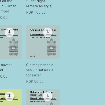
uick View
Quick View
it on the
Silent Night
in - Organ
(American style)
umpet
Price
NOK 100.00
0.00
uick View
Quick View
l navnet
Gje meg handa di
ad
ven - 2 satser i 3
tonearter
0.00
Price
NOK 50.00