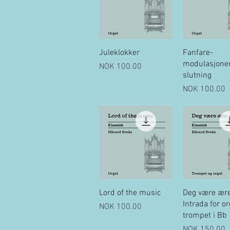
Quick View
Quick Vi
Juleklokker
Fanfare-
modulasjoner 
Price
NOK 100.00
slutning
Price
NOK 100.00
Quick View
Quick Vi
Lord of the music
Deg være ære
Intrada for or
Price
NOK 100.00
trompet i Bb
Price
NOK 150.00