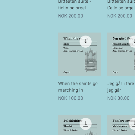
Quick View
Quick Vi
Bitteliten suite -
Bitteliten suit
fiolin og orgel
Cello og orgel
Price
Price
NOK 200.00
NOK 200.00
Quick View
Quick Vi
When the saints go
Jeg går i fare
marching in
jeg går
Price
Price
NOK 100.00
NOK 30.00