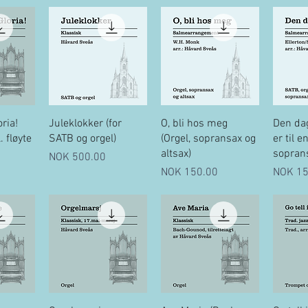
ew
Quick View
Quick View
Q
ria!
Juleklokker (for
O, bli hos meg
Den da
 fløyte
SATB og orgel)
(Orgel, sopransax og
er til e
altsax)
soprans
Price
NOK 500.00
Price
Price
NOK 150.00
NOK 15